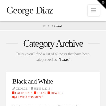
T
t
George Diaz
W
Nav
HOME
TEXAS
Category Archive
Below you'll find a list of all posts that have been
categorized as
“Texas”
Black and White
GEORGE
JUNE 3, 2013
CALIFORNIA
,
TEXAS
,
TRAVEL
LEAVE A COMMENT